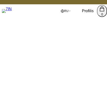
Profilis
RU
0