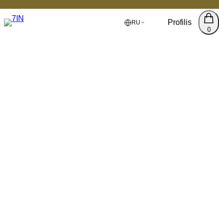
Profilis
RU
0