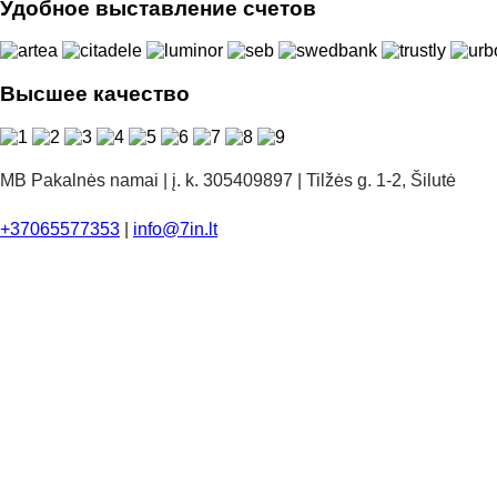
Удобное выставление счетов
Высшее качество
MB Pakalnės namai | į. k. 305409897 | Tilžės g. 1-2, Šilutė
+37065577353
|
info@7in.lt