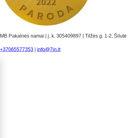
MB Pakalnės namai | į. k. 305409897 | Tilžės g. 1-2, Šilutė
+37065577353
|
info@7in.lt