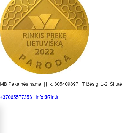
MB Pakalnės namai | į. k. 305409897 | Tilžės g. 1-2, Šilutė
+37065577353
|
info@7in.lt