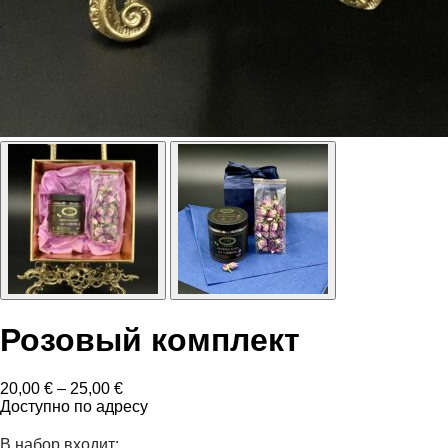
Розовый комплект
Диапазон
20,00
€
–
25,00
€
цен:
Доступно по адресу
20,00 €
–
В набор входит: