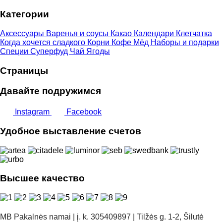
–
Категории
23,00 €
Аксессуары
Варенья и соусы
Какао
Календари
Клетчатка
Когда хочется сладкого
Корни
Кофе
Мёд
Наборы и подарки
Специи
Суперфуд
Чай
Ягоды
Страницы
Давайте подружимся
Instagram
Facebook
Удобное выставление счетов
Высшее качество
MB Pakalnės namai | į. k. 305409897 | Tilžės g. 1-2, Šilutė