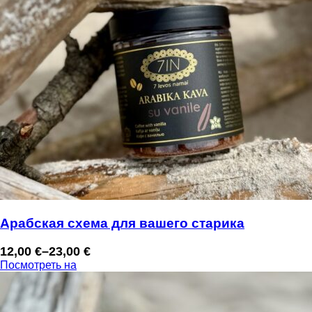
Арабская схема для вашего старика
12,00
€
–
23,00
€
Диапазон
Посмотреть на
цен:
12,00 €
–