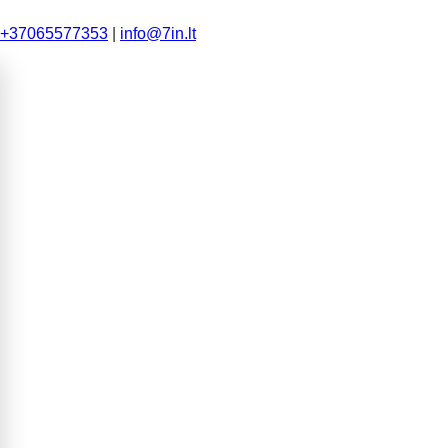
+37065577353
|
info@7in.lt