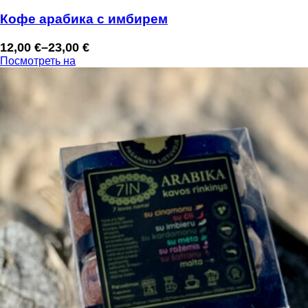
Кофе арабика с имбирем
12,00
€
–
23,00
€
Диапазон
Посмотреть на
цен:
12,00 €
–
23,00 €