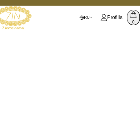
Profilis
RU
0