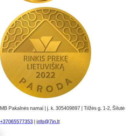
MB Pakalnės namai | į. k. 305409897 | Tilžės g. 1-2, Šilutė
+37065577353
|
info@7in.lt