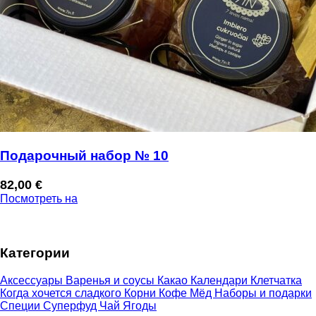
Подарочный набор № 10
82,00
€
Посмотреть на
Категории
Аксессуары
Варенья и соусы
Какао
Календари
Клетчатка
Когда хочется сладкого
Корни
Кофе
Мёд
Наборы и подарки
Специи
Суперфуд
Чай
Ягоды