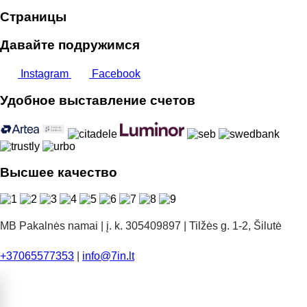
Страницы
Давайте подружимся
Instagram
Facebook
Удобное выставление счетов
Высшее качество
MB Pakalnės namai | į. k. 305409897 | Tilžės g. 1-2, Šilutė
+37065577353
|
info@7in.lt