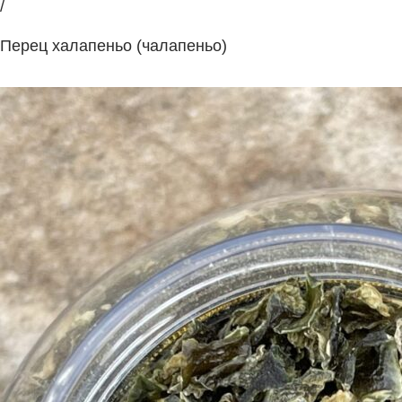
/
Перец халапеньо (чалапеньо)