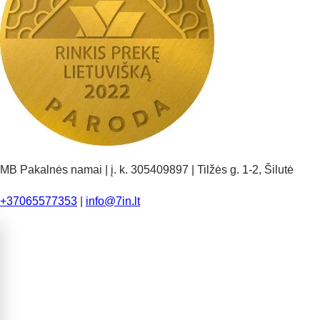
MB Pakalnės namai | į. k. 305409897 | Tilžės g. 1-2, Šilutė
+37065577353
|
info@7in.lt