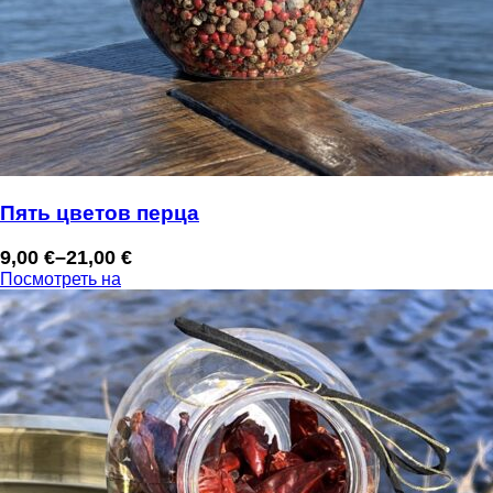
Пять цветов перца
9,00
€
–
21,00
€
Диапазон
Посмотреть на
цен:
9,00 €
–
21,00 €