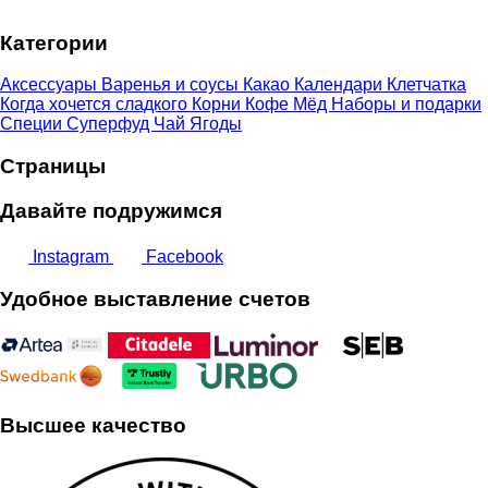
–
Категории
9,00 €
Аксессуары
Варенья и соусы
Какао
Календари
Клетчатка
Когда хочется сладкого
Корни
Кофе
Мёд
Наборы и подарки
Специи
Суперфуд
Чай
Ягоды
Страницы
Давайте подружимся
Instagram
Facebook
Удобное выставление счетов
Высшее качество