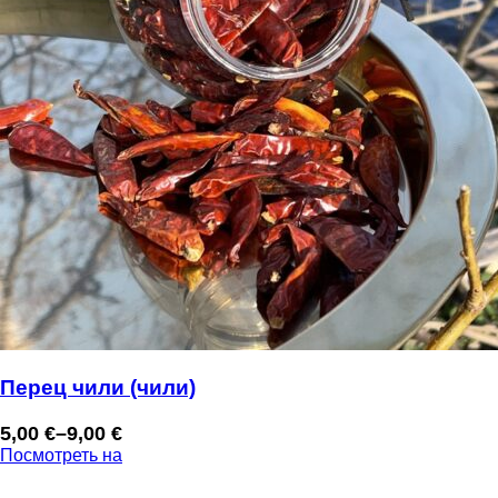
Перец чили (чили)
5,00
€
–
9,00
€
Диапазон
Посмотреть на
цен:
5,00 €