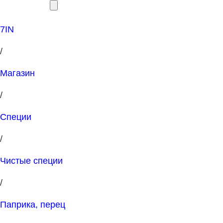
7IN
/
Магазин
/
Специи
/
Чистые специи
/
Паприка, перец