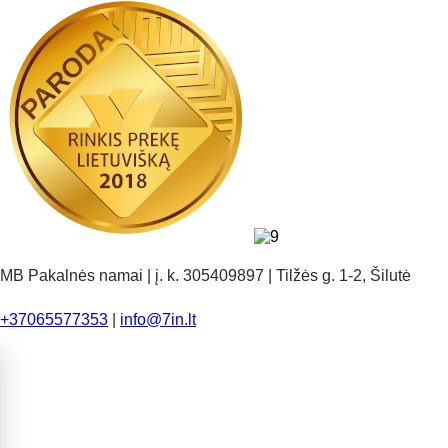
MB Pakalnės namai | į. k. 305409897 | Tilžės g. 1-2, Šilutė
+37065577353
|
info@7in.lt