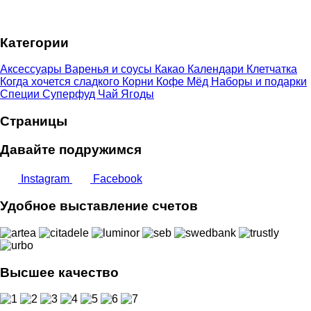
5,00 €
–
Категории
9,00 €
Аксессуары
Варенья и соусы
Какао
Календари
Клетчатка
Когда хочется сладкого
Корни
Кофе
Мёд
Наборы и подарки
Специи
Суперфуд
Чай
Ягоды
Страницы
Давайте подружимся
Instagram
Facebook
Удобное выставление счетов
Высшее качество