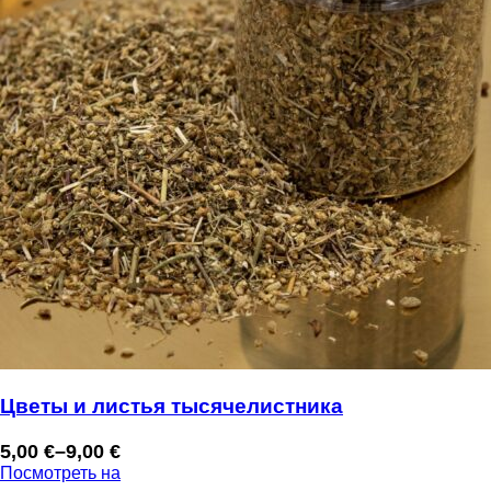
Цветы и листья тысячелистника
5,00
€
–
9,00
€
Диапазон
Посмотреть на
цен: