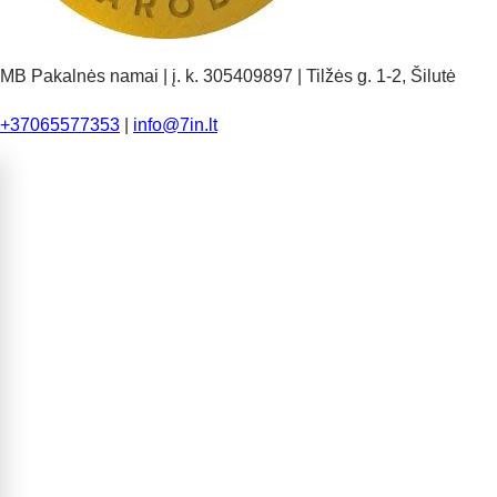
MB Pakalnės namai | į. k. 305409897 | Tilžės g. 1-2, Šilutė
+37065577353
|
info@7in.lt