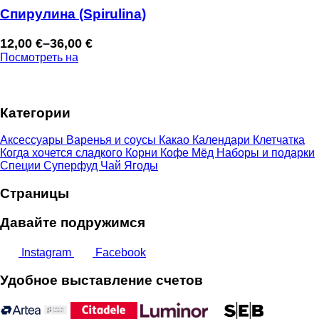
–
Спирулина (Spirulina)
27,00 €
12,00
€
–
36,00
€
Диапазон
Посмотреть на
цен:
12,00 €
–
Категории
36,00 €
Аксессуары
Варенья и соусы
Какао
Календари
Клетчатка
Когда хочется сладкого
Корни
Кофе
Мёд
Наборы и подарки
Специи
Суперфуд
Чай
Ягоды
Страницы
Давайте подружимся
Instagram
Facebook
Удобное выставление счетов