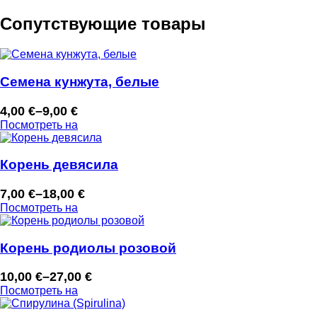
Сопутствующие товары
Семена кунжута, белые
4,00
€
–
9,00
€
Диапазон
Посмотреть на
цен:
4,00 €
–
Корень девясила
9,00 €
7,00
€
–
18,00
€
Диапазон
Посмотреть на
цен:
7,00 €
–
Корень родиолы розовой
18,00 €
10,00
€
–
27,00
€
Диапазон
Посмотреть на
цен:
10,00 €