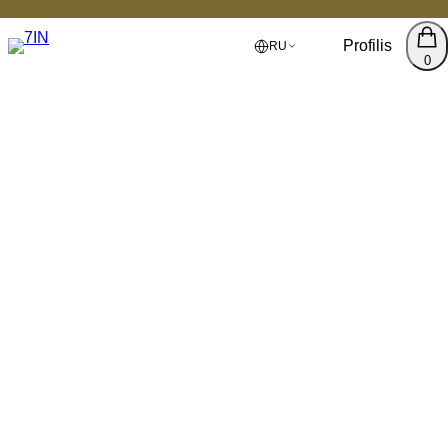
Profilis
RU
0