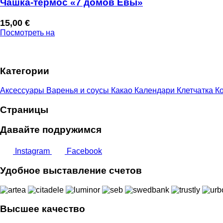
Чашка-термос «7 домов Евы»
15,00
€
Посмотреть на
Категории
Аксессуары
Варенья и соусы
Какао
Календари
Клетчатка
Ко
Страницы
Давайте подружимся
Instagram
Facebook
Удобное выставление счетов
Высшее качество