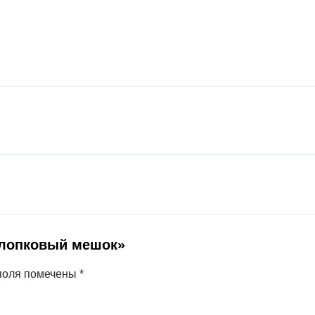
Хлопковый мешок»
поля помечены
*