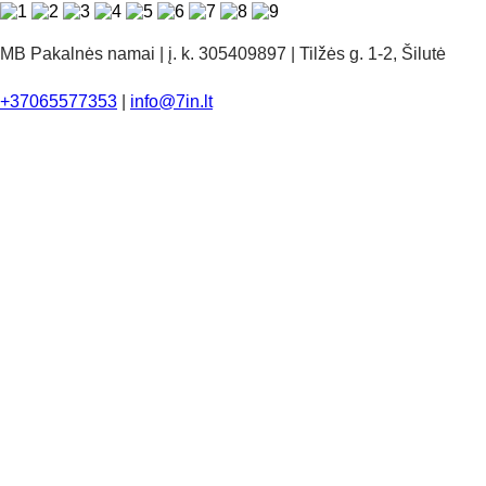
MB Pakalnės namai | į. k. 305409897 | Tilžės g. 1-2, Šilutė
+37065577353
|
info@7in.lt