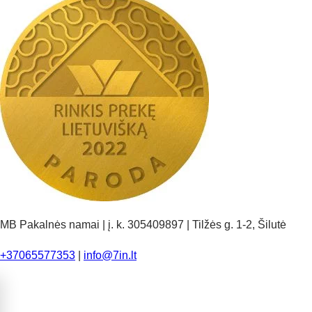
MB Pakalnės namai | į. k. 305409897 | Tilžės g. 1-2, Šilutė
+37065577353
|
info@7in.lt