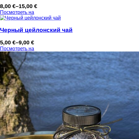
8,00
€
–
15,00
€
Диапазон
Посмотреть на
цен:
8,00 €
–
Черный цейлонский чай
15,00 €
5,00
€
–
9,00
€
Диапазон
Посмотреть на
цен:
5,00 €
–
9,00 €