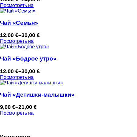
Диапазон
Посмотреть на
цен:
10,00 €
–
Чай «Семья»
24,00 €
12,00
€
–
30,00
€
Диапазон
Посмотреть на
цен:
12,00 €
–
Чай «Бодрое утро»
30,00 €
12,00
€
–
30,00
€
Диапазон
Посмотреть на
цен:
12,00 €
–
Чай «Детишки-малышки»
30,00 €
9,00
€
–
21,00
€
Диапазон
Посмотреть на
цен:
9,00 €
–
Категории
21,00 €