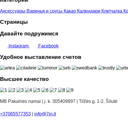
Аксессуары
Варенья и соусы
Какао
Календари
Клетчатка
Ко
Страницы
Давайте подружимся
Instagram
Facebook
Удобное выставление счетов
Высшее качество
MB Pakalnės namai | į. k. 305409897 | Tilžės g. 1-2, Šilutė
+37065577353
|
info@7in.lt