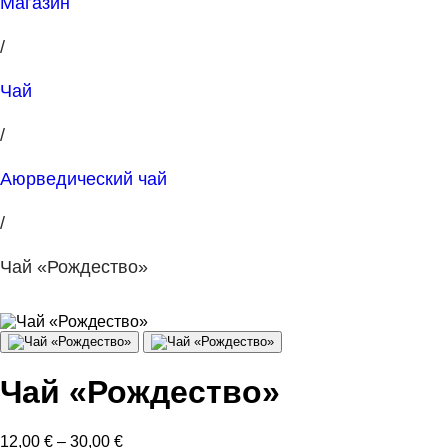
Магазин
/
Чай
/
Аюрведический чай
/
Чай «Рождество»
Чай «Рождество»
Диапазон
12,00
€
–
30,00
€