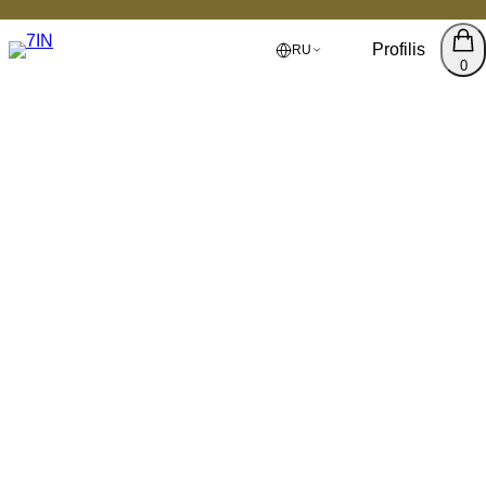
Profilis
RU
0