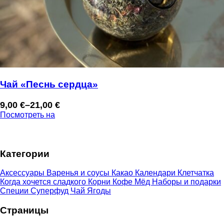
Чай «Песнь сердца»
9,00
€
–
21,00
€
Диапазон
Посмотреть на
цен:
9,00 €
–
Категории
21,00 €
Аксессуары
Варенья и соусы
Какао
Календари
Клетчатка
Когда хочется сладкого
Корни
Кофе
Мёд
Наборы и подарки
Специи
Суперфуд
Чай
Ягоды
Страницы