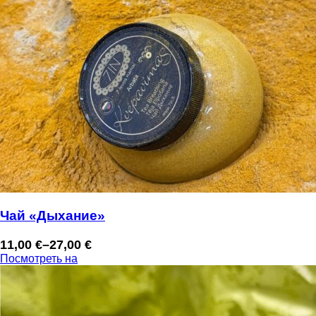
Чай «Дыхание»
11,00
€
–
27,00
€
Диапазон
Посмотреть на
цен:
11,00 €
–
27,00 €