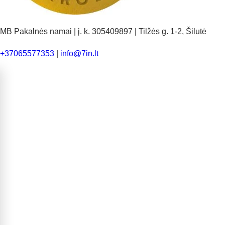
MB Pakalnės namai | į. k. 305409897 | Tilžės g. 1-2, Šilutė
+37065577353
|
info@7in.lt