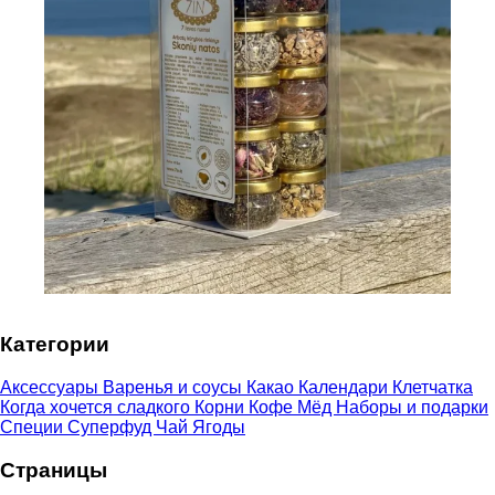
Категории
Аксессуары
Варенья и соусы
Какао
Календари
Клетчатка
Когда хочется сладкого
Корни
Кофе
Мёд
Наборы и подарки
Специи
Суперфуд
Чай
Ягоды
Страницы