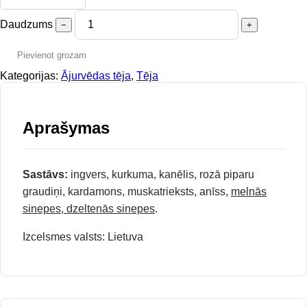
Daudzums
−
+
Pievienot grozam
Kategorijas:
Ājurvēdas tēja
,
Tēja
Aprašymas
Sastāvs:
ingvers, kurkuma, kanēlis, rozā piparu
graudiņi, kardamons, muskatrieksts, anīss,
melnās
sinepes, dzeltenās sinepes
.
Izcelsmes valsts: Lietuva