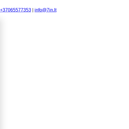
+37065577353
|
info@7in.lt