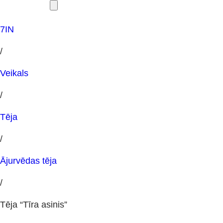
7IN
/
Veikals
/
Tēja
/
Ājurvēdas tēja
/
Tēja “Tīra asinis”