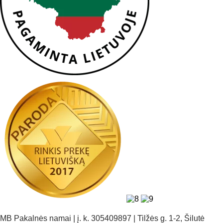
MB Pakalnės namai | į. k. 305409897 | Tilžės g. 1-2, Šilutė