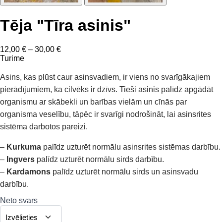
Tēja "Tīra asinis"
Price
12,00
€
–
30,00
€
range:
Turime
12,00 €
through
Asins, kas plūst caur asinsvadiem, ir viens no svarīgākajiem
30,00 €
pierādījumiem, ka cilvēks ir dzīvs. Tieši asinis palīdz apgādāt
organismu ar skābekli un barības vielām un cīnās par
organisma veselību, tāpēc ir svarīgi nodrošināt, lai asinsrites
sistēma darbotos pareizi.
–
Kurkuma
palīdz uzturēt normālu asinsrites sistēmas darbību.
–
Ingvers
palīdz uzturēt normālu sirds darbību.
–
Kardamons
palīdz uzturēt normālu sirds un asinsvadu
darbību.
Neto svars