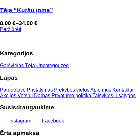
Tēja “Kuršu joma”
8,00
€
–
34,00
€
Price
Peržiūrėti
range:
8,00 €
through
Kategorijos
34,00 €
Garšvielas
Tēja
Uncategorized
Lapas
Parduotuvė
Pristatymas
Prekybos vietos
Apie mus
Kontaktai
Akcijos
Verslui
Darbas
Privatumo politika
Taisyklės ir sąlygos
Susisdraugaukime
Instagram
Facebook
Ērta apmaksa