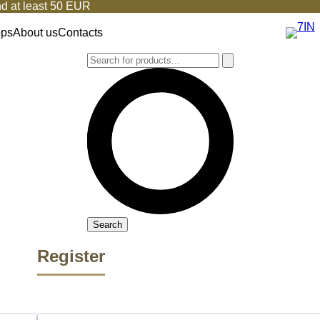
d at least 50 EUR
ops
About us
Contacts
Search
Register