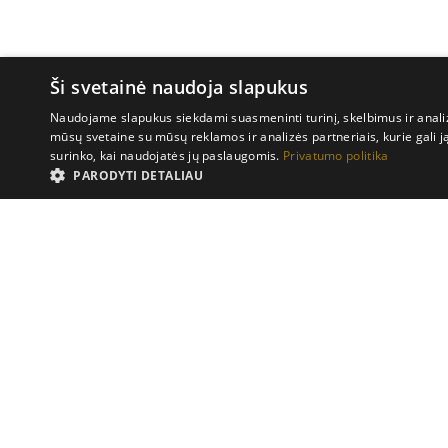
Ši svetainė naudoja slapukus
Naudojame slapukus siekdami suasmeninti turinį, skelbimus ir analiz
mūsų svetaine su mūsų reklamos ir analizės partneriais, kurie gali ją 
surinko, kai naudojatės jų paslaugomis.
Privatumo politika
PARODYTI DETALIAU
Veikimą gerinantys slapukai saugo informaciją apie tai, kai naudotojai naudo
svetainės lankytoją. Visa šių slapukų renkama informacija yra anoniminė.
Pavadnimas
Teikėjas
/
Domenas
pll_language
WP SYNTEX S.? r.l.
7ievosnamai.lt