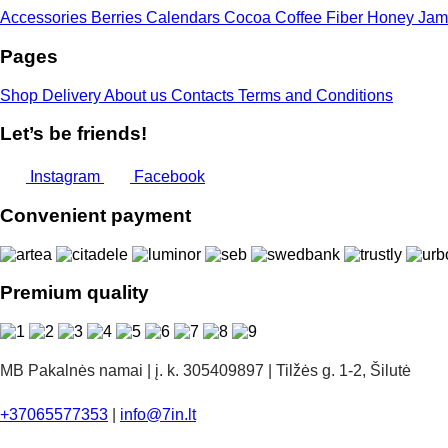
Accessories
Berries
Calendars
Cocoa
Coffee
Fiber
Honey
Jam
Pages
Shop
Delivery
About us
Contacts
Terms and Conditions
Let’s be friends!
Instagram
Facebook
Convenient payment
Premium quality
MB Pakalnės namai | į. k. 305409897 | Tilžės g. 1-2, Šilutė
+37065577353
|
info@7in.lt