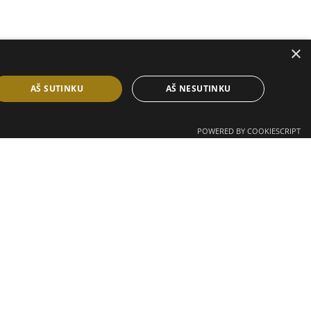
×
AŠ SUTINKU
AŠ NESUTINKU
POWERED BY COOKIESCRIPT
slapukai nerenka informacijos, leidžiančios atpažinti
išsaugoti.