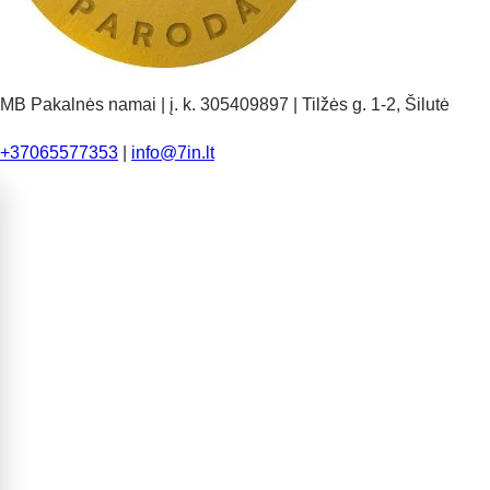
MB Pakalnės namai | į. k. 305409897 | Tilžės g. 1-2, Šilutė
+37065577353
|
info@7in.lt