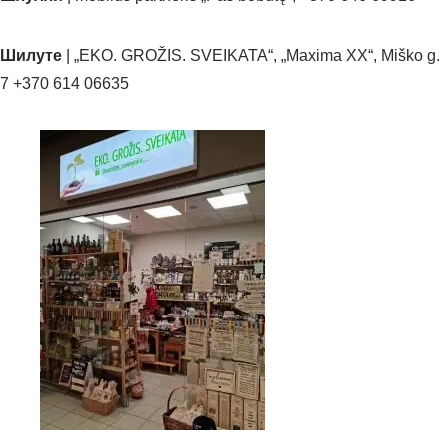
Шилуте
| „EKO. GROŽIS. SVEIKATA“, „Maxima XX“, Miško g.
7 +370 614 06635