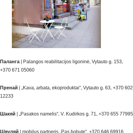
Паланга
| Palangos reabilitacijos ligoninė, Vytauto g. 153,
+370 671 05060
Пренай
| „Kava, arbata, ekoproduktai“, Vytauto g. 63, +370 602
12233
Шакяй
| „Pasakos namelis“, V. Kudirkos g. 71, +370 655 77995
Шяуляй
| mobilus partneris „Pas bobutę“, +370 646 69916