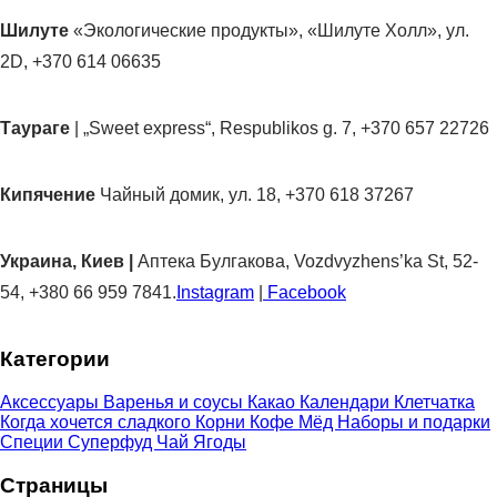
Шилуте
«Экологические продукты», «Шилуте Холл», ул.
2D, +370 614 06635
Таураге
| „Sweet express“, Respublikos g. 7, +370 657 22726
Кипячение
Чайный домик, ул. 18, +370 618 37267
Украина, Киев |
Аптека Булгакова, Vozdvyzhens’ka St, 52-
54, +380 66 959 7841.
Instagram
|
Facebook
Категории
Аксессуары
Варенья и соусы
Какао
Календари
Клетчатка
Когда хочется сладкого
Корни
Кофе
Мёд
Наборы и подарки
Специи
Суперфуд
Чай
Ягоды
Страницы