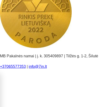
MB Pakalnės namai | į. k. 305409897 | Tilžės g. 1-2, Šilutė
+37065577353
|
info@7in.lt