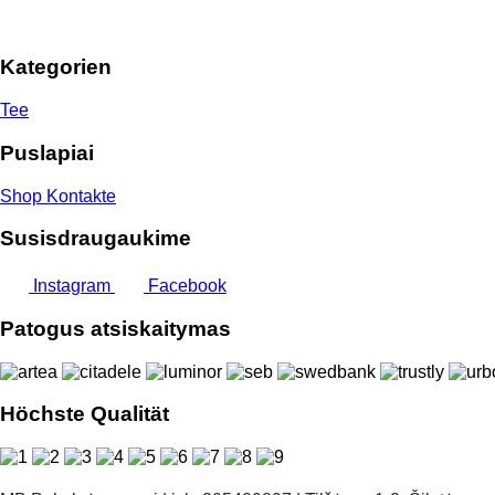
bis
30,00 €
Kategorien
Tee
Puslapiai
Shop
Kontakte
Susisdraugaukime
Instagram
Facebook
Patogus atsiskaitymas
Höchste Qualität