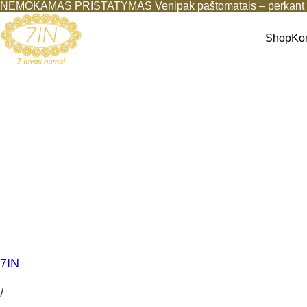
NEMOKAMAS PRISTATYMAS Venipak paštomatais – perkant b
Shop
Ko
7IN
/