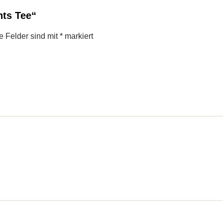
hts Tee“
he Felder sind mit
*
markiert