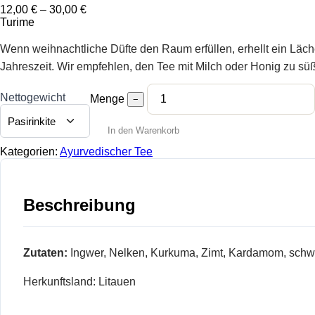
Preisspanne:
12,00
€
–
30,00
€
12,00 €
Turime
bis
30,00 €
Wenn weihnachtliche Düfte den Raum erfüllen, erhellt ein Läche
Jahreszeit. Wir empfehlen, den Tee mit Milch oder Honig zu sü
Nettogewicht
Menge
−
In den Warenkorb
Kategorien:
Ayurvedischer Tee
Beschreibung
Zutaten:
Ingwer, Nelken, Kurkuma, Zimt, Kardamom, schwar
Herkunftsland: Litauen