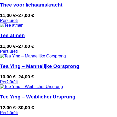
Thee voor lichaamskracht
11,00
€
–
27,00
€
Preisspanne:
Peržiūrėti
11,00 €
bis
27,00 €
Tee atmen
11,00
€
–
27,00
€
Preisspanne:
Peržiūrėti
11,00 €
bis
27,00 €
Tea Ying – Mannelijke Oorsprong
10,00
€
–
24,00
€
Preisspanne:
Peržiūrėti
10,00 €
bis
24,00 €
Tee Ying – Weiblicher Ursprung
12,00
€
–
30,00
€
Preisspanne:
Peržiūrėti
12,00 €