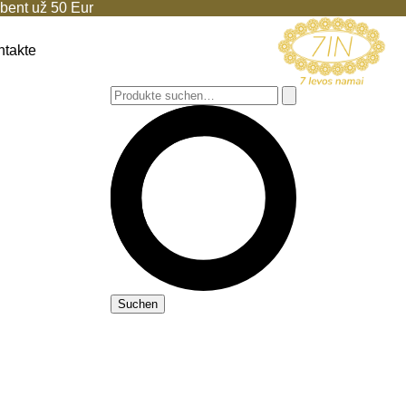
ent už 50 Eur
ntakte
Suchen