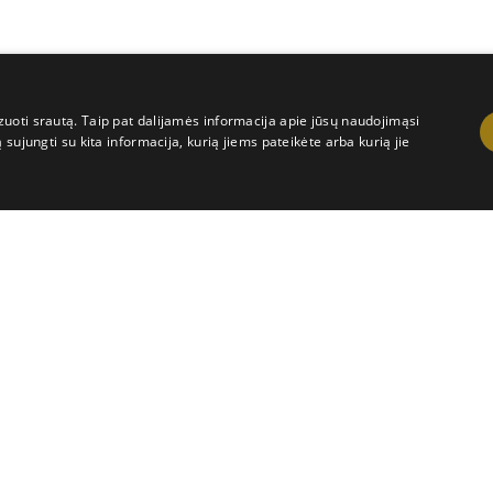
uoti srautą. Taip pat dalijamės informacija apie jūsų naudojimąsi
sujungti su kita informacija, kurią jiems pateikėte arba kurią jie
Veikimą gerinantys
Tiksliniai
Funkciniai
jasi tam tikra interneto svetaine, pavyzdžiui, kurie puslapiai lankomi dažniausiai. Šie 
Galiojimas
Aprašymas
11 mėnesį 4 savaitės
Kalbos nustatymams 