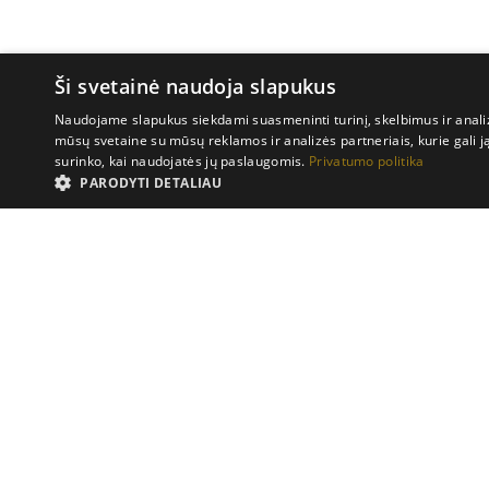
Ši svetainė naudoja slapukus
Naudojame slapukus siekdami suasmeninti turinį, skelbimus ir analiz
mūsų svetaine su mūsų reklamos ir analizės partneriais, kurie gali ją 
surinko, kai naudojatės jų paslaugomis.
Privatumo politika
PARODYTI DETALIAU
Veikimą gerinantys slapukai saugo informaciją apie tai, kai naudotojai naudo
svetainės lankytoją. Visa šių slapukų renkama informacija yra anoniminė.
Pavadnimas
Teikėjas
/
Domenas
pll_language
WP SYNTEX S.? r.l.
7ievosnamai.lt