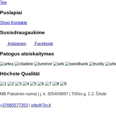
Tee
Puslapiai
Shop
Kontakte
Susisdraugaukime
Instagram
Facebook
Patogus atsiskaitymas
Höchste Qualität
MB Pakalnės namai | į. k. 305409897 | Tilžės g. 1-2, Šilutė
+37065577353
|
info@7in.lt