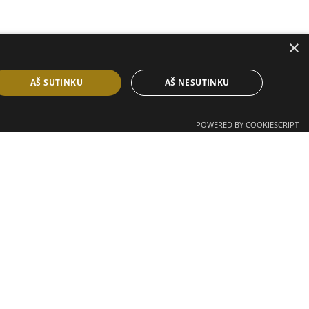
×
AŠ SUTINKU
AŠ NESUTINKU
POWERED BY COOKIESCRIPT
slapukai nerenka informacijos, leidžiančios atpažinti
išsaugoti.