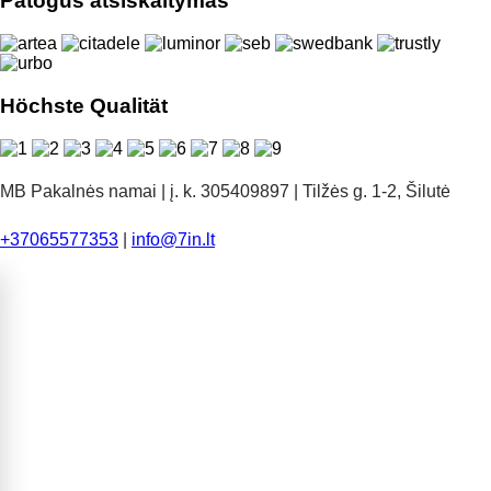
Patogus atsiskaitymas
Höchste Qualität
MB Pakalnės namai | į. k. 305409897 | Tilžės g. 1-2, Šilutė
+37065577353
|
info@7in.lt