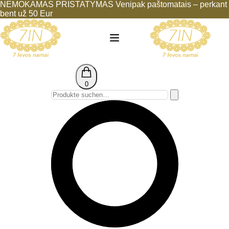
NEMOKAMAS PRISTATYMAS Venipak paštomatais – perkant
bent už 50 Eur
0